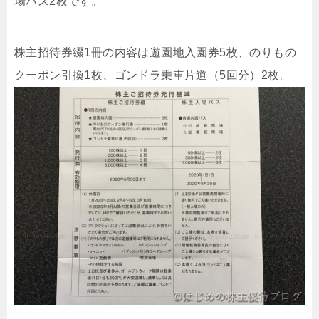
場パス2枚です。
株主招待券綴1冊の内容は遊園地入園券5枚、のりもの
クーポン引換1枚、ゴンドラ乗車片道（5回分）2枚。