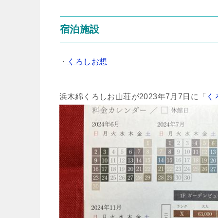
宿泊施設
・
くろしお想
浜木綿くろしお山荘が2023年7月7日に「
く