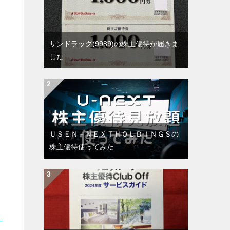
サンドラッグ(9989)の株主優待が届きま
した
ＵＳＥＮ－ＮＥＸＴＨＯＬＤＩＮＧＳの
株主優待使ってみた