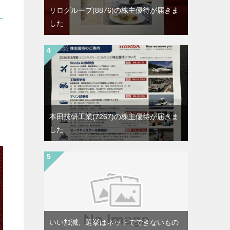
リログループ(8876)の株主優待が届きま
した
本田技研工業(7267)の株主優待が届きま
した
いい加減、選挙はネットでできないもの