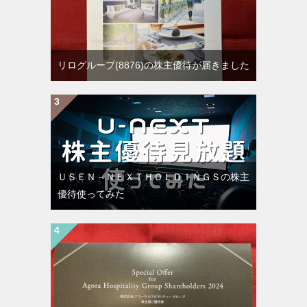
リログループ(8876)の株主優待が届きました
ＵＳＥＮ－ＮＥＸＴＨＯＬＤＩＮＧＳの株主
優待使ってみた