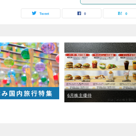
Tweet
0
0
6月株主優待