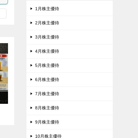
1月株主優待
2月株主優待
3月株主優待
4月株主優待
5月株主優待
6月株主優待
7月株主優待
8月株主優待
9月株主優待
10月株主優待