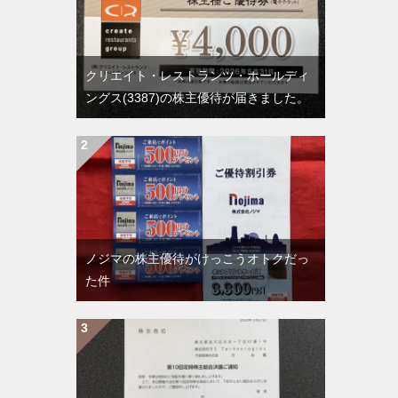
クリエイト・レストランツ・ホールディ
ングス(3387)の株主優待が届きました。
ノジマの株主優待がけっこうオトクだっ
た件