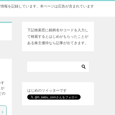
な情報を記録しています。本ページは広告が含まれています
下記検索窓に銘柄名やコードを入力し
て検索するとはじめがもらったことが
ある株主優待なら記事が出てきます。
のす
ちが
はじめのツイッターです
どの