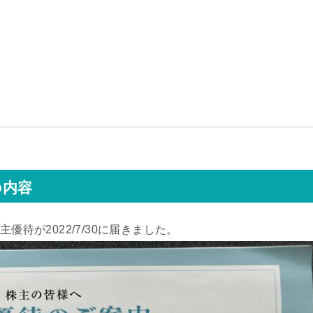
の内容
優待が2022/7/30に届きました。