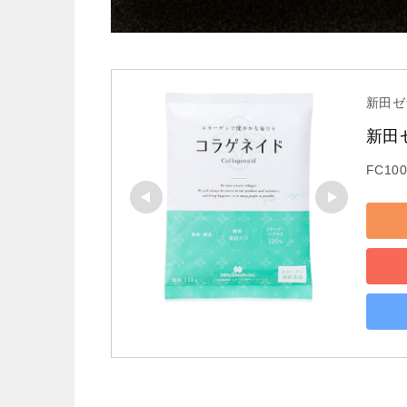
新田ゼ
新田
FC100