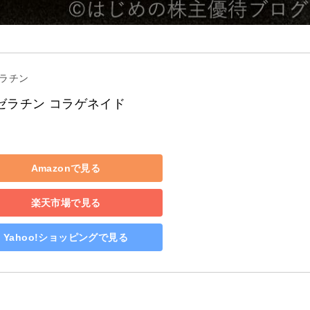
ラチン
ゼラチン コラゲネイド
Amazonで見る
楽天市場で見る
Yahoo!ショッピングで見る