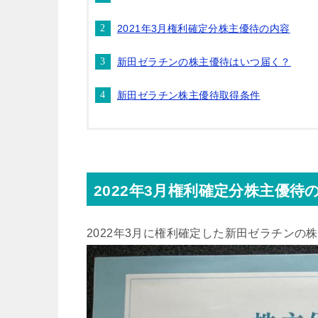
2021年3月権利確定分株主優待の内容
新田ゼラチンの株主優待はいつ届く？
新田ゼラチン株主優待取得条件
2022年3月権利確定分株主優待
2022年3月に権利確定した新田ゼラチンの株主