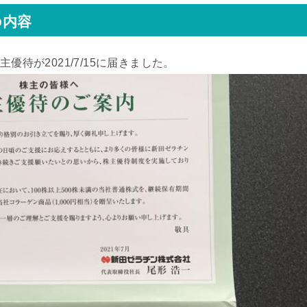
の内容
優待が2021/7/15に届きました。