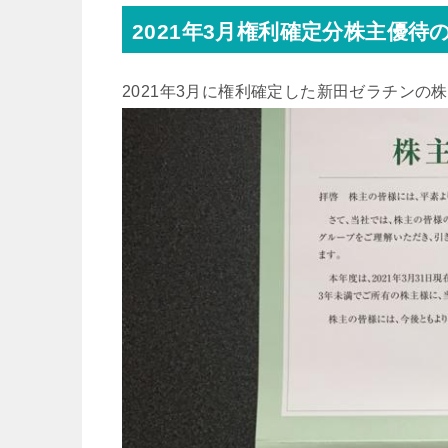
2021年3月権利確定分株主優待
2021年3月に権利確定した新田ゼラチンの株主