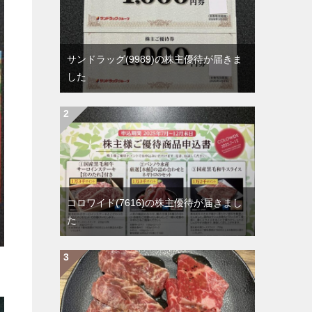
サンドラッグ(9989)の株主優待が届きま
した
コロワイド(7616)の株主優待が届きまし
た