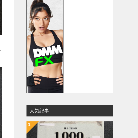
有
人気記事