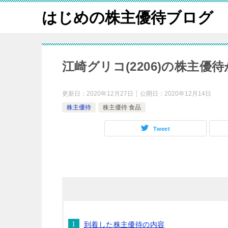
はじめの株主優待ブログ
江崎グリコ(2206)の株主優
更新日：
2020年12月27日
公開日：
2020年12月14日
株主優待
株主優待 食品
Tweet
到着した株主優待の内容