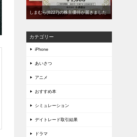
しまむら(8227)の株主優待が届きました
カテゴリー
iPhone
あいさつ
アニメ
おすすめ本
シミュレーション
デイトレード取引結果
ドラマ