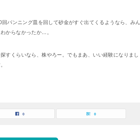
20回パンニング皿を回して砂金がすぐ出てくるようなら、み
にわからなかったか…。
金探すくらいなら、株やろー。でもまあ、いい経験になりまし
す。
0
0