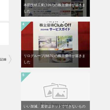
本田技研工業(7267)の株主優待が届きま
した
リログループ(8876)の株主優待が届きま
の記録
した
いい加減、選挙はネットでできないもの