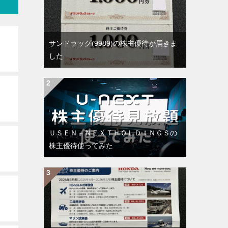
サンドラッグ(9989)の株主優待が届きま
した
ＵＳＥＮ－ＮＥＸＴＨＯＬＤＩＮＧＳの
株主優待使ってみた