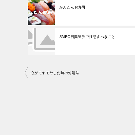
かんたんお寿司
SMBC日興証券で注意すべきこと
投
心がモヤモヤした時の対処法
稿
ナ
ビ
ゲ
ー
シ