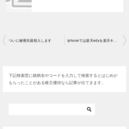
投
ついに秘密兵器投入します
iphoneでは楽天edyを楽天キャッシュに交換できない
稿
ナ
ビ
下記検索窓に銘柄名やコードを入力して検索するとはじめが
ゲ
もらったことがある株主優待なら記事が出てきます。
ー
シ
ョ
ン