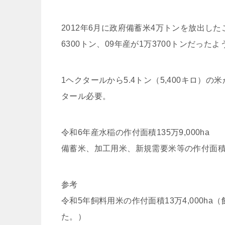
2012年6月に政府備蓄米4万トンを放出した
6300トン、09年産が1万3700トンだった
1ヘクタールから5.4トン（5,400キロ）の
タール必要。
令和6年産水稲の作付面積135万9,000ha
備蓄米、加工用米、新規需要米等の作付面積を除
参考
令和5年飼料用米の作付面積13万4,000
た。）