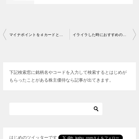
投
マイナポイントをｄカードとWAONで申請してみた感想！
イライラした時におすすめの行動2
稿
ナ
ビ
下記検索窓に銘柄名やコードを入力して検索するとはじめが
ゲ
もらったことがある株主優待なら記事が出てきます。
ー
シ
ョ
ン
はじめのツイッターです