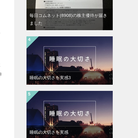
毎日コムネット(8908)の株主優待が届き
ました
の
電
押
睡眠の大切さを実感3
睡眠の大切さを実感